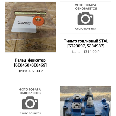
Фильтр топливный STAL
[ST20097, 5234987]
Цена:
1314,00
₽
Палец+фиксатор
[8E0468+8E0469]
Цена:
497,00
₽