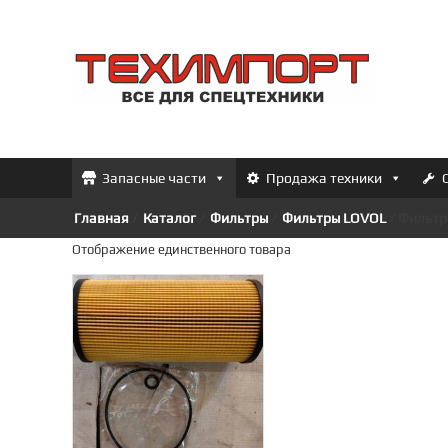
Перейти
к
ТЕХИМПОРТ
содержимому
Всё
для
спецтехники
Запасные части
Продажа техники
Главная
/
Каталог
/
Фильтры
/
Фильтры LOVOL
/ Фильтр
Отображение единственного товара