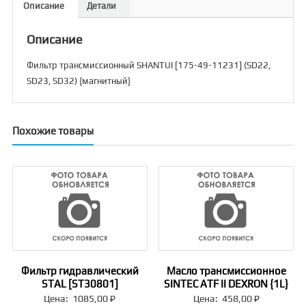
Описание
Детали
(SD22,
SD23,
Описание
SD32)
{магнитный}
Фильтр трансмиссионный SHANTUI [175-49-11231] (SD22,
SD23, SD32) {магнитный}
Похожие товары
Фильтр гидравлический
Масло трансмиссионное
STAL [ST30801]
SINTEC ATF II DEXRON {1L}
Цена:
1085,00
₽
Цена:
458,00
₽