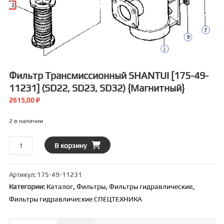
Фильтр Трансмиссионный SHANTUI [175-49-
11231] (SD22, SD23, SD32) {магнитный}
2615,00
₽
2 в наличии
Количество
В корзину
товара
Фильтр
Артикул:
175-49-11231
трансмиссионный
Категории:
Каталог
,
Фильтры
,
Фильтры гидравлические
,
SHANTUI
Фильтры гидравлические СПЕЦТЕХНИКА
[175-
49-
11231]