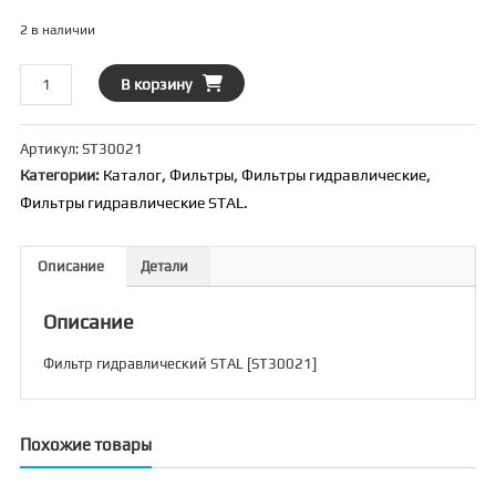
2 в наличии
Количество
В корзину
товара
Фильтр
Артикул:
ST30021
гидравлический
Категории:
Каталог
,
Фильтры
,
Фильтры гидравлические
,
STAL
Фильтры гидравлические STAL.
[ST30021]
Описание
Детали
Описание
Фильтр гидравлический STAL [ST30021]
Похожие товары