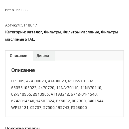
Нет в наличии
Артикул:
ST10817
Категории:
Каталог
,
Фильтры
,
Фильтры масляные
,
Фильтры
масляные STAL.
Описание
Детали
Описание
LF9009, 474-00023, 47400023, 65.05510-5023,
65055105023, 4470720, 11NA-70110, 11NA70110,
02/910965, 2910965, AT193242, 6742-01-4540,
6742014540, 14503824, BK6032, BD7309, 3401544,
WP12121, C5707, 57500,195743, Р553000
Похожие товары