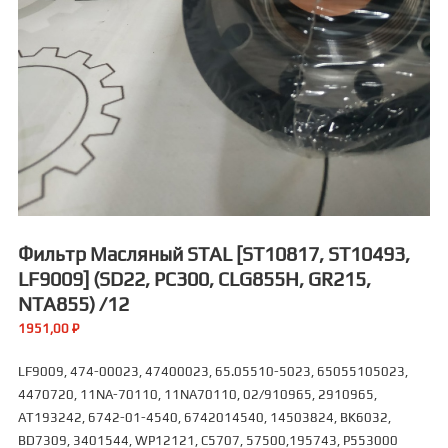
Фильтр Масляный STAL [ST10817, ST10493,
LF9009] (SD22, PC300, CLG855H, GR215,
NTA855) /12
1951,00
₽
LF9009, 474-00023, 47400023, 65.05510-5023, 65055105023,
4470720, 11NA-70110, 11NA70110, 02/910965, 2910965,
AT193242, 6742-01-4540, 6742014540, 14503824, BK6032,
BD7309, 3401544, WP12121, C5707, 57500,195743, Р553000