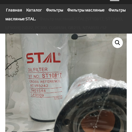
Главная
/
Каталог
/
Фильтры
/
Фильтры масляные
/
Фильтры
масляные STAL.
/ Фильтр масляный STAL [ST10817, ST10493,
LF9009] (SD22, PC300, CLG855H, GR215, NTA855) /12