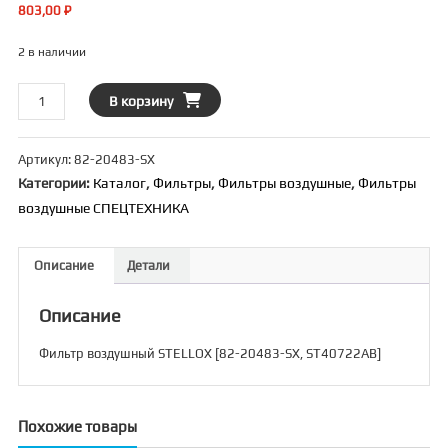
803,00
₽
2 в наличии
Количество
В корзину
товара
Фильтр
Артикул:
82-20483-SX
воздушный
Категории:
Каталог
,
Фильтры
,
Фильтры воздушные
,
Фильтры
STELLOX
воздушные СПЕЦТЕХНИКА
[82-
20483-
SX,
Описание
Детали
ST40722AB]
Описание
Фильтр воздушный STELLOX [82-20483-SX, ST40722AB]
Похожие товары