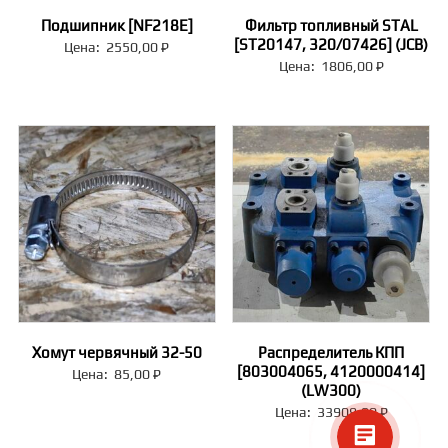
Подшипник [NF218E]
Фильтр топливный STAL
[ST20147, 320/07426] (JCB)
Цена:
2550,00
₽
Цена:
1806,00
₽
Хомут червячный 32-50
Распределитель КПП
[803004065, 4120000414]
Цена:
85,00
₽
(LW300)
Цена:
33909,00
₽