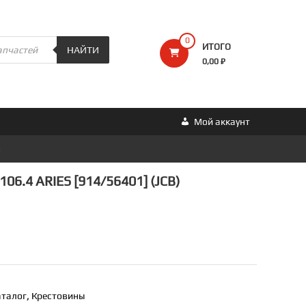
0
ИТОГО
НАЙТИ
0,00 ₽
Мой аккаунт
}
06.4 ARIES [914/56401] (JCB)
аталог
,
Крестовины