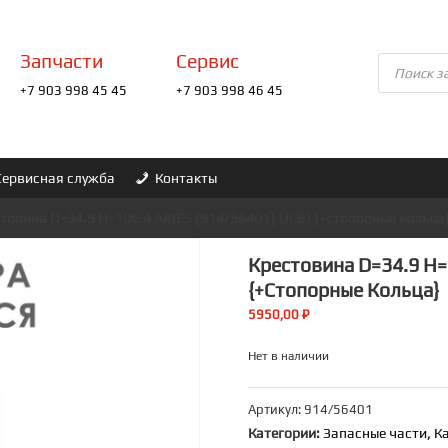
Запчасти
Сервис
Поиск
товаров
+7 903 998 45 45
+7 903 998 46 45
Сервисная служба
Контакты
товина D=34.9 H=106.4 ARIES [914/56401] (JCB) {+стопорные кольца
Крестовина D=34.9 H=1
{+стопорные Кольца}
5950,00
₽
Нет в наличии
Артикул:
914/56401
Категории:
Запасные части
,
К