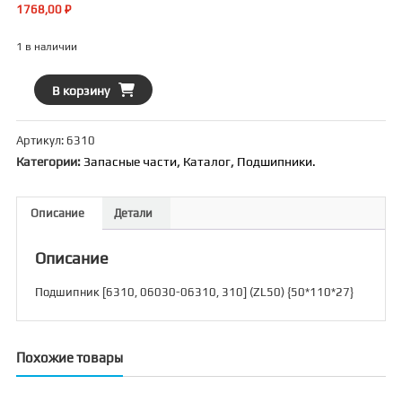
1768,00
₽
1 в наличии
Количество
В корзину
товара
Подшипник
Артикул:
6310
[6310,
Категории:
Запасные части
,
Каталог
,
Подшипники.
06030-
06310,
310]
Описание
Детали
(ZL50)
{50*110*27}
Описание
Подшипник [6310, 06030-06310, 310] (ZL50) {50*110*27}
Похожие товары