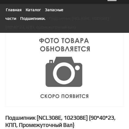
Главная
/
Каталог
/
Запасные
части
/
Подшипники.
/ Подшипник [NCL308E, 102308Е]
{90*40*23, КПП, промежуточный вал}
Подшипник [NCL308E, 102308Е] {90*40*23,
КПП, Промежуточный Вал}