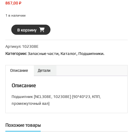
867,00
₽
1 в наличии
Количество
В корзину
товара
Подшипник
Артикул:
102308Е
[NCL308E,
Категории:
Запасные части
,
Каталог
,
Подшипники.
102308Е]
{90*40*23,
КПП,
Описание
Детали
промежуточный
вал}
Описание
Подшипник [NCL308E, 102308Е] {90*40*23, КПП,
промежуточный вал}
Похожие товары