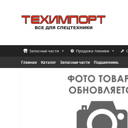
Перейти
к
ТЕХИМПОРТ
содержимому
Всё
для
спецтехники
Запасные части
Продажа техники
Главная
/
Каталог
/
Запасные части
/
Подшипники.
/ По