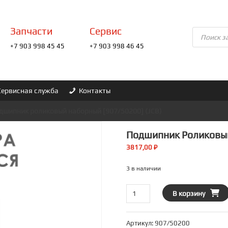
Запчасти
Сервис
Поиск
товаров
+7 903 998 45 45
+7 903 998 46 45
Сервисная служба
Контакты
дшипник роликовый наборный [907/50200] (JCB)
Подшипник Роликовый
3817,00
₽
3 в наличии
Количество
В корзину
товара
Подшипник
Артикул:
907/50200
роликовый