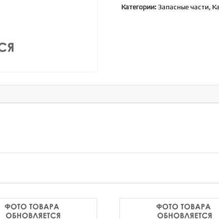
Категории:
Запасные части
,
К
наборный
[907/50200]
(JCB)