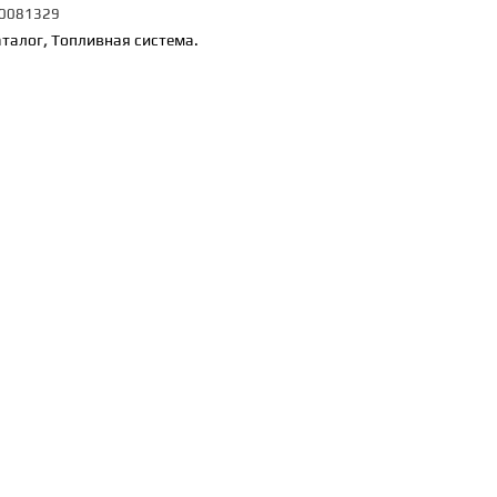
0081329
аталог
,
Топливная система.