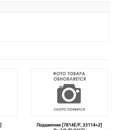
]
Подшипник [7814E/F, 33114×2]