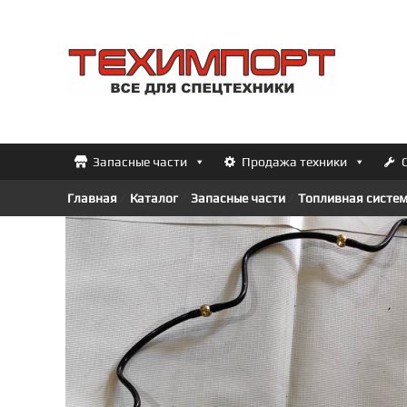
Перейти
к
ТЕХИМПОРТ
содержимому
Всё
для
спецтехники
Запасные части
Продажа техники
Главная
/
Каталог
/
Запасные части
/
Топливная систем