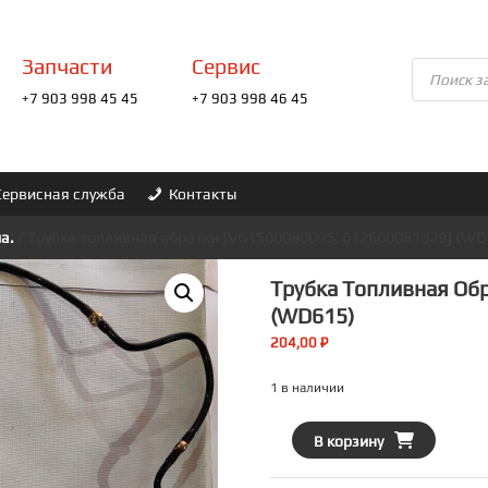
Запчасти
Сервис
Поиск
товаров
+7 903 998 45 45
+7 903 998 46 45
Сервисная служба
Контакты
а.
/ Трубка топливная обратки [VG1500080095, 612600081329] (WD
Трубка Топливная Об
(WD615)
204,00
₽
1 в наличии
Количество
В корзину
товара
Трубка