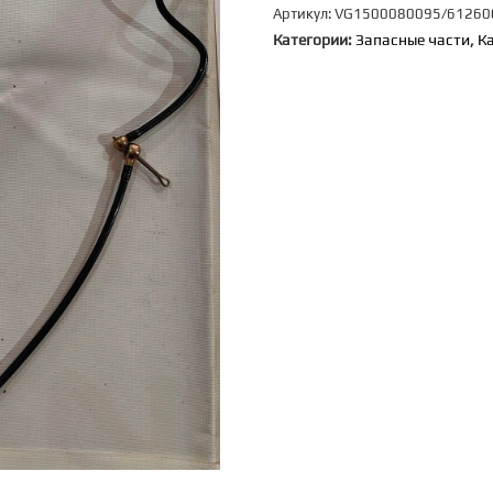
Артикул:
VG1500080095/61260
топливная
Категории:
Запасные части
,
К
обратки
[VG1500080095,
612600081329]
(WD615)