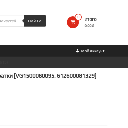
0
ИТОГО
НАЙТИ
0,00 ₽
Мой аккаунт
615)
ратки [VG1500080095, 612600081329]