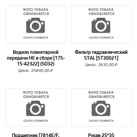
Водило планетарной
Фильтр гидравлический
передачи НЕ в сборе [175-
STAL [ST30021]
15-42322] (SD32)
Цена:
2635,00
₽
Цена:
25840,00
₽
Подшипник [7814E/F,
Рукав 25*35