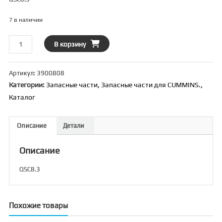
7 в наличии
Количество
В корзину
товара
Шайба
Артикул:
3900808
[3900808,
Категории:
Запасные части
,
Запасные части для CUMMINS.
,
3906659]
Каталог
Описание
Детали
Описание
QSC8.3
Похожие товары