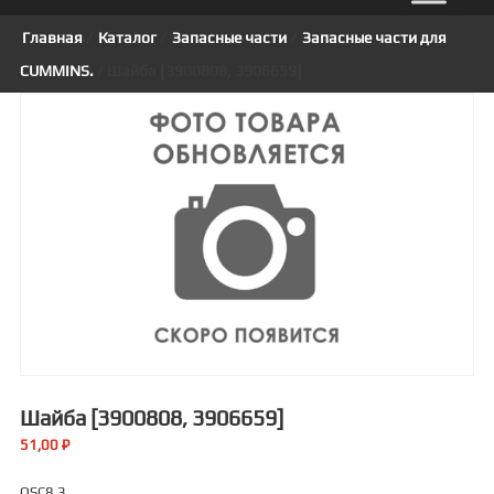
Главная
/
Каталог
/
Запасные части
/
Запасные части для
CUMMINS.
/ Шайба [3900808, 3906659]
Шайба [3900808, 3906659]
51,00
₽
QSC8.3