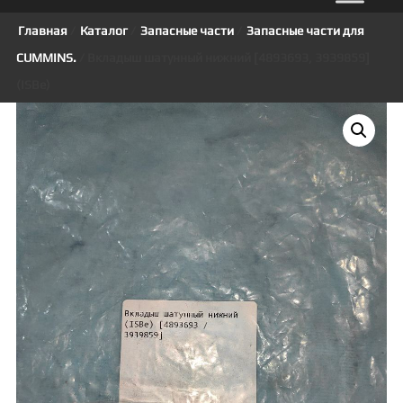
Главная
/
Каталог
/
Запасные части
/
Запасные части для
CUMMINS.
/ Вкладыш шатунный нижний [4893693, 3939859]
(ISBe)