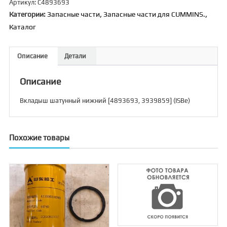
Артикул:
C4893693
шатунный
Категории:
Запасные части
,
Запасные части для CUMMINS.
,
нижний
Каталог
[4893693,
3939859]
(ISBe)
Описание
Детали
Описание
Вкладыш шатунный нижний [4893693, 3939859] (ISBe)
Похожие товары