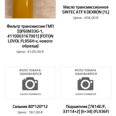
Масло трансмиссионное
SINTEC ATF II DEXRON {1L}
Цена:
458,00
₽
Фильтр трансмиссии ГМП
[QF60M33G-1,
4110003167001] {FOTON
LOVOL FL956H-v, нового
образца}
Цена:
6120,00
₽
Сальник 80*120*12
Подшипник [7814E/F,
33114×2] {h=34} (FL936F)
Цена:
187,00
₽