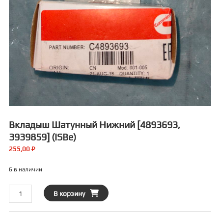
Вкладыш Шатунный Нижний [4893693,
3939859] (ISBe)
255,00
₽
6 в наличии
Количество
В корзину
товара
Вкладыш