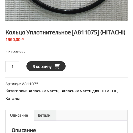
Кольцо Уплотнительное [A811075] (HITACHI)
1360,00
₽
3 в наличии
Количество
В корзину
товара
Кольцо
Артикул:
A811075
уплотнительное
Категории:
Запасные части
,
Запасные части для HITACHI.
,
[A811075]
Каталог
(HITACHI)
Описание
Детали
Описание