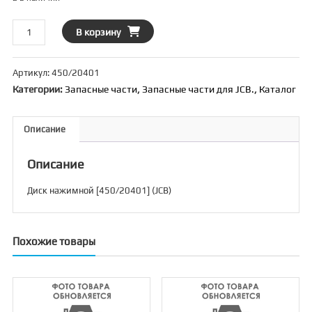
Количество
В корзину
товара
Диск
Артикул:
450/20401
нажимной
Категории:
Запасные части
,
Запасные части для JCB.
,
Каталог
[450/20401]
(JCB)
Описание
Описание
Диск нажимной [450/20401] (JCB)
Похожие товары