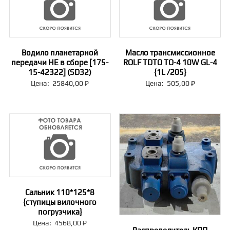
Водило планетарной
Масло трансмиссионное
передачи НЕ в сборе [175-
ROLF TDTO TO-4 10W GL-4
15-42322] (SD32)
{1L /205}
Цена:
25840,00
₽
Цена:
505,00
₽
Сальник 110*125*8
{ступицы вилочного
погрузчика}
Цена:
4568,00
₽