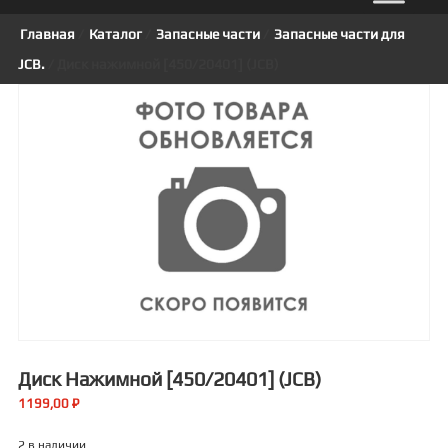
Главная
/
Каталог
/
Запасные части
/
Запасные части для
JCB.
/ Диск нажимной [450/20401] (JCB)
Диск Нажимной [450/20401] (JCB)
1199,00
₽
2 в наличии