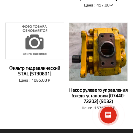
Цена:
497,00
₽
Фильтр гидравлический
STAL [ST30801]
Цена:
1085,00
₽
Насос рулевого управления
!следы установки [07440-
72202] (SD32)
Цена:
15759,00
₽