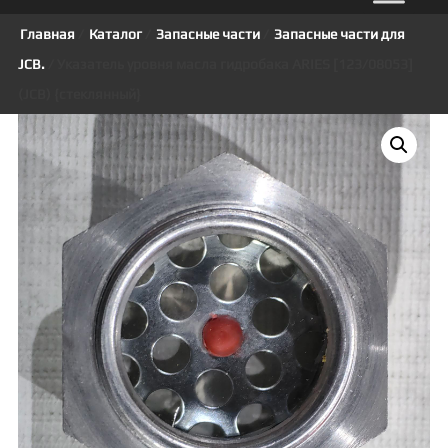
Главная
/
Каталог
/
Запасные части
/
Запасные части для
JCB.
/ Указатель уровня масла гидробака ARIES [123/08053]
(JCB) {стеклянный}