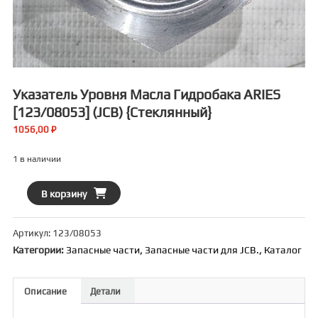
Указатель Уровня Масла Гидробака ARIES
[123/08053] (JCB) {стеклянный}
1056,00
₽
1 в наличии
Количество
В корзину
товара
Указатель
Артикул:
123/08053
уровня
Категории:
Запасные части
,
Запасные части для JCB.
,
Каталог
масла
гидробака
ARIES
Описание
Детали
[123/08053]