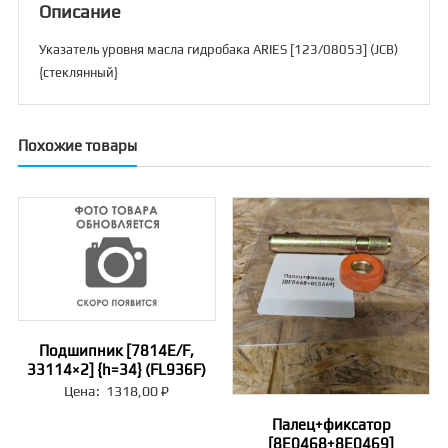
(JCB)
Описание
{стеклянный}
Указатель уровня масла гидробака ARIES [123/08053] (JCB)
{стеклянный}
Похожие товары
Подшипник [7814E/F,
33114×2] {h=34} (FL936F)
Цена:
1318,00
₽
Палец+фиксатор
[8E0468+8E0469]