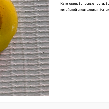
Категории:
Запасные части
,
З
[3S5496]
китайской спецтехники.
,
Ката
(SD16,
C6121)