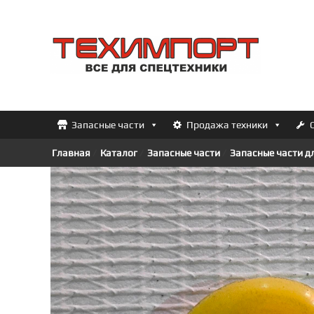
Перейти
к
ТЕХИМПОРТ
содержимому
Всё
для
спецтехники
Запасные части
Продажа техники
Главная
/
Каталог
/
Запасные части
/
Запасные части д