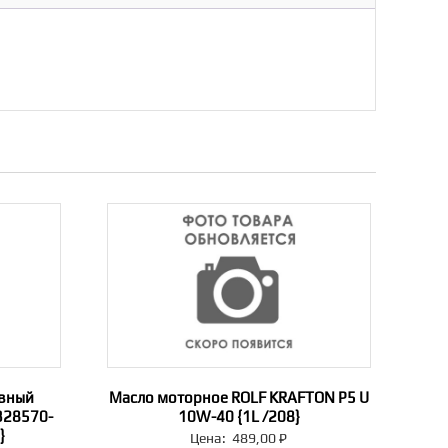
ивный
Масло моторное ROLF KRAFTON P5 U
328570-
10W-40 {1L /208}
}
Цена:
489,00
₽