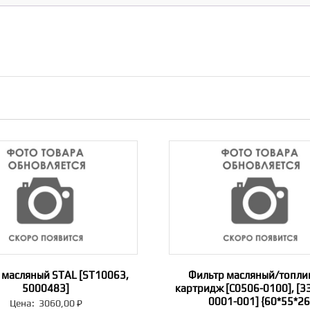
 масляный STAL [ST10063,
Фильтр масляный/топл
5000483]
картридж [C0506-0100], [3
0001-001] {60*55*26
Цена:
3060,00
₽