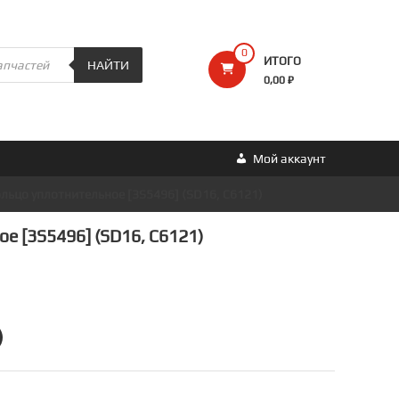
0
ИТОГО
НАЙТИ
0,00 ₽
Мой аккаунт
ольцо уплотнительное [3S5496] (SD16, C6121)
е [3S5496] (SD16, C6121)