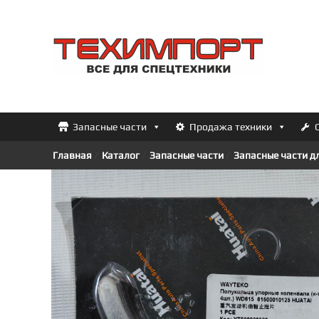
Перейти
к
ТЕХИМПОРТ
содержимому
Всё
для
спецтехники
Запасные части
Продажа техники
Главная
/
Каталог
/
Запасные части
/
Запасные части д