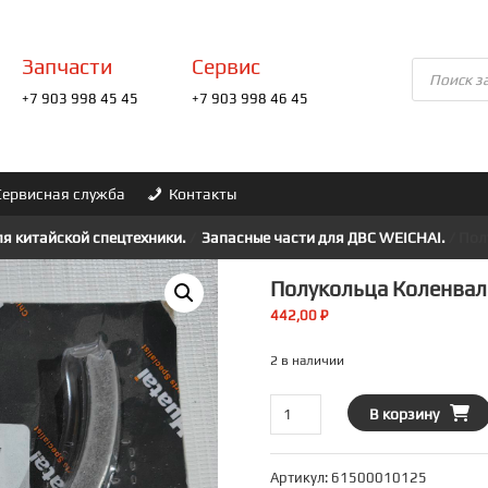
Запчасти
Сервис
Поиск
товаров
+7 903 998 45 45
+7 903 998 46 45
Сервисная служба
Контакты
ля китайской спецтехники.
/
Запасные части для ДВС WEICHAI.
/ Пол
Полукольца Коленвала
442,00
₽
2 в наличии
Количество
В корзину
товара
Полукольца
Артикул:
61500010125
коленвала,