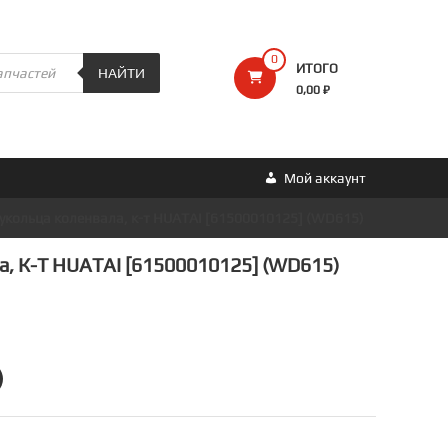
0
ИТОГО
НАЙТИ
0,00 ₽
Мой аккаунт
укольца коленвала, к-т HUATAI [61500010125] (WD615)
, К-Т HUATAI [61500010125] (WD615)