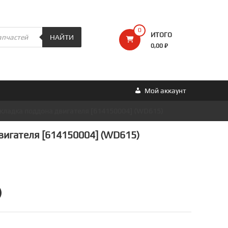
0
ИТОГО
НАЙТИ
0,00 ₽
Мой аккаунт
кладка поддона двигателя [614150004] (WD615)
вигателя [614150004] (WD615)