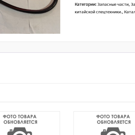
Категории:
Запасные части
,
З
двигателя
китайской спецтехники.
,
Ката
[614150004]
(WD615)