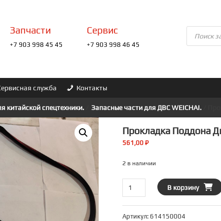
Запчасти
Сервис
Поиск
товаров
+7 903 998 45 45
+7 903 998 46 45
Сервисная служба
Контакты
ля китайской спецтехники.
/
Запасные части для ДВС WEICHAI.
/ Про
Прокладка Поддона Д
561,00
₽
2 в наличии
Количество
В корзину
товара
Прокладка
Артикул:
614150004
поддона