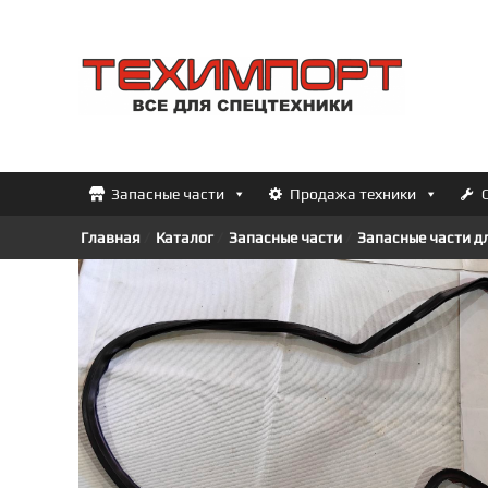
Перейти
к
ТЕХИМПОРТ
содержимому
Всё
для
спецтехники
Запасные части
Продажа техники
Главная
/
Каталог
/
Запасные части
/
Запасные части д