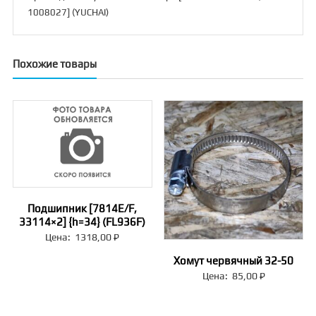
1008027] (YUCHAI)
Похожие товары
Подшипник [7814E/F,
33114×2] {h=34} (FL936F)
Цена:
1318,00
₽
Хомут червячный 32-50
Цена:
85,00
₽