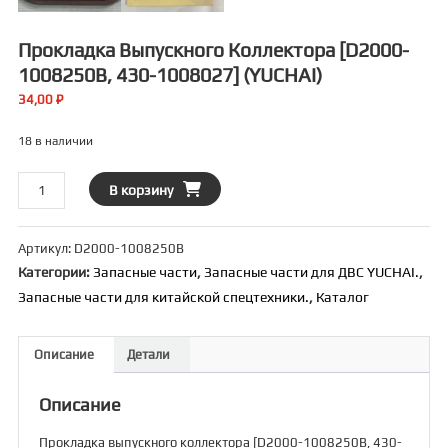
Прокладка Выпускного Коллектора [D2000-
1008250B, 430-1008027] (YUCHAI)
34,00
₽
18 в наличии
Количество
В корзину
товара
Прокладка
Артикул:
D2000-1008250B
выпускного
Категории:
Запасные части
,
Запасные части для ДВС YUCHAI.
,
коллектора
Запасные части для китайской спецтехники.
,
Каталог
[D2000-
1008250B,
430-
Описание
Детали
1008027]
(YUCHAI)
Описание
Прокладка выпускного коллектора [D2000-1008250B, 430-