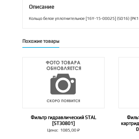
Описание
Кольцо белое уплотнительное [16Y-15-00025] (SD16) {РК1
Похожие товары
Фильтр гидравлический STAL
Филь
[ST30801]
картрид
0
Цена:
1085,00
₽