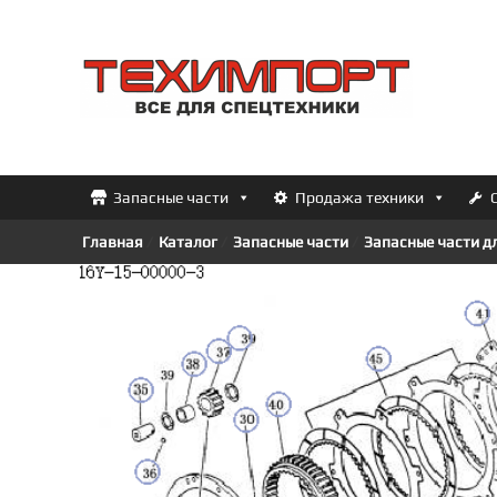
Перейти
к
ТЕХИМПОРТ
содержимому
Всё
для
спецтехники
Запасные части
Продажа техники
Главная
/
Каталог
/
Запасные части
/
Запасные части д