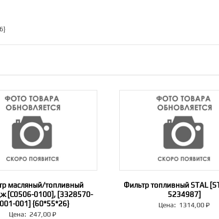
6}
тр масляный/топливный
Фильтр топливный STAL [S
ж [C0506-0100], [3328570-
5234987]
001-001] {60*55*26}
Цена:
1314,00
₽
Цена:
247,00
₽