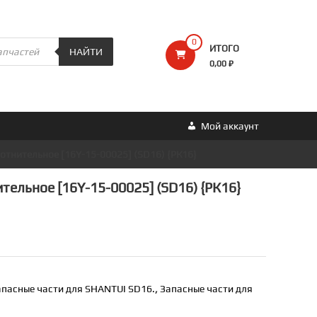
0
ИТОГО
НАЙТИ
0,00 ₽
Мой аккаунт
лотнительное [16Y-15-00025] (SD16) {РК16}
тельное [16Y-15-00025] (SD16) {РК16}
апасные части для SHANTUI SD16.
,
Запасные части для