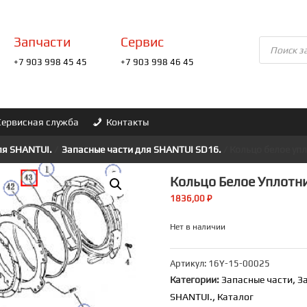
Запчасти
Сервис
Поиск
товаров
+7 903 998 45 45
+7 903 998 46 45
Сервисная служба
Контакты
ля SHANTUI.
/
Запасные части для SHANTUI SD16.
/ Кольцо белое уп
Кольцо Белое Уплотни
1836,00
₽
Нет в наличии
Артикул:
16Y-15-00025
Категории:
Запасные части
,
З
SHANTUI.
,
Каталог