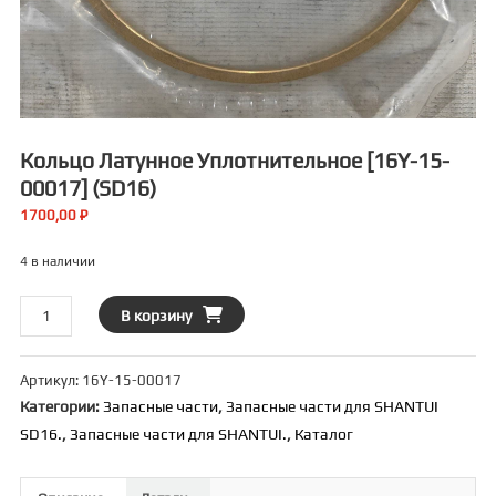
Кольцо Латунное Уплотнительное [16Y-15-
00017] (SD16)
1700,00
₽
4 в наличии
Количество
В корзину
товара
Кольцо
Артикул:
16Y-15-00017
латунное
Категории:
Запасные части
,
Запасные части для SHANTUI
уплотнительное
SD16.
,
Запасные части для SHANTUI.
,
Каталог
[16Y-
15-
00017]