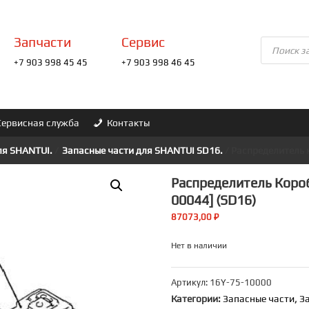
Запчасти
Сервис
Поиск
товаров
+7 903 998 45 45
+7 903 998 46 45
Сервисная служба
Контакты
ля SHANTUI.
/
Запасные части для SHANTUI SD16.
/ Распределитель 
Распределитель Короб
00044] (SD16)
87073,00
₽
Нет в наличии
Артикул:
16Y-75-10000
Категории:
Запасные части
,
З