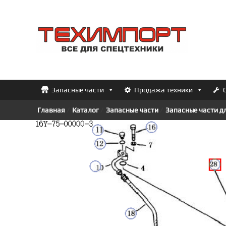
Перейти
к
ТЕХИМПОРТ
содержимому
Всё
для
спецтехники
Запасные части
Продажа техники
Главная
/
Каталог
/
Запасные части
/
Запасные части д