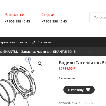
Запчасти
Сервис
Поиск
товаров
+7 903 998 45 45
+7 903 998 46 45
Сервисная служба
Контакты
ля SHANTUI.
/
Запасные части для SHANTUI SD16.
/ Водило сателлит
Водило Сателлитов В 
80784,00
₽
1 в наличии
Количество
В корзину
товара
Водило
Артикул:
16Y-15-00085T
сателлитов