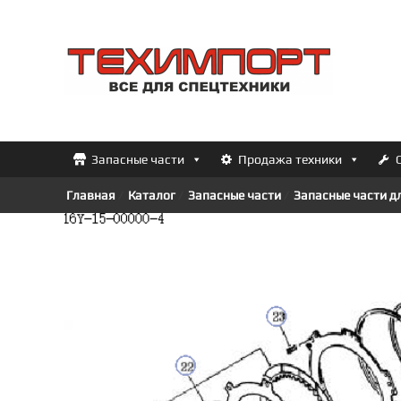
Перейти
к
ТЕХИМПОРТ
содержимому
Всё
для
спецтехники
Запасные части
Продажа техники
Главная
/
Каталог
/
Запасные части
/
Запасные части д