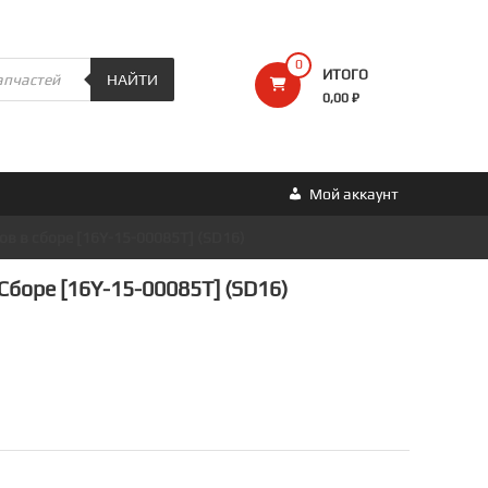
0
ИТОГО
НАЙТИ
0,00 ₽
Мой аккаунт
ов в сборе [16Y-15-00085T] (SD16)
Сборе [16Y-15-00085T] (SD16)