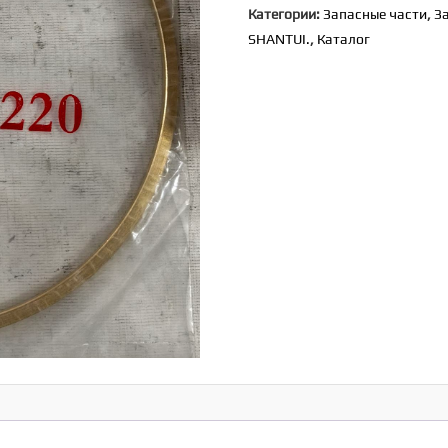
Категории:
Запасные части
,
З
уплотнительное
SHANTUI.
,
Каталог
[234-
15-
11220]
(SD32)