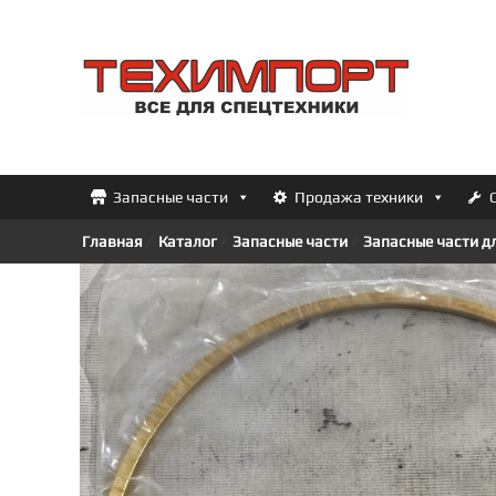
Перейти
к
ТЕХИМПОРТ
содержимому
Всё
для
спецтехники
Запасные части
Продажа техники
Главная
/
Каталог
/
Запасные части
/
Запасные части д