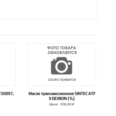
T20097,
Масло трансмиссионное SINTEC ATF
II DEXRON {1L}
Цена:
458,00
₽