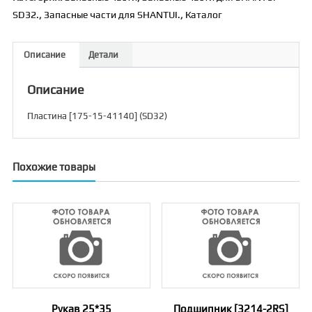
15-
SD32.
,
Запасные части для SHANTUI.
,
Каталог
41140]
(SD32)
Описание
Детали
Описание
Пластина [175-15-41140] (SD32)
Похожие товары
Рукав 25*35
Подшипник [3214-2RS]