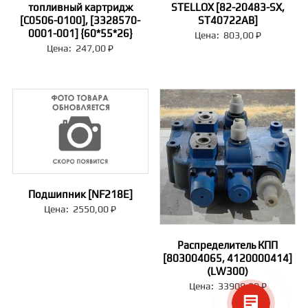
топливный картридж
STELLOX [82-20483-SX,
[C0506-0100], [3328570-
ST40722AB]
0001-001] {60*55*26}
Цена:
803,00
₽
Цена:
247,00
₽
Подшипник [NF218E]
Цена:
2550,00
₽
Распределитель КПП
[803004065, 4120000414]
(LW300)
Цена:
33909,00
₽