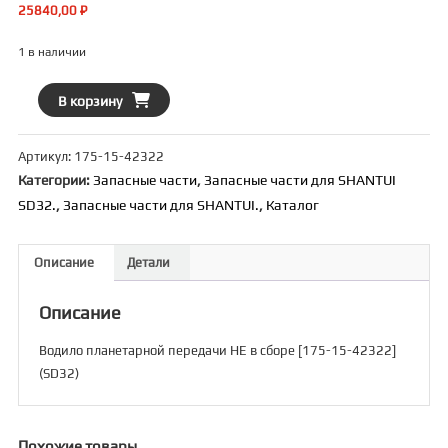
25840,00
₽
1 в наличии
Количество
В корзину
товара
Водило
Артикул:
175-15-42322
планетарной
Категории:
Запасные части
,
Запасные части для SHANTUI
передачи
SD32.
,
Запасные части для SHANTUI.
,
Каталог
НЕ
в
сборе
Описание
Детали
[175-
15-
Описание
42322]
(SD32)
Водило планетарной передачи НЕ в сборе [175-15-42322]
(SD32)
Похожие товары