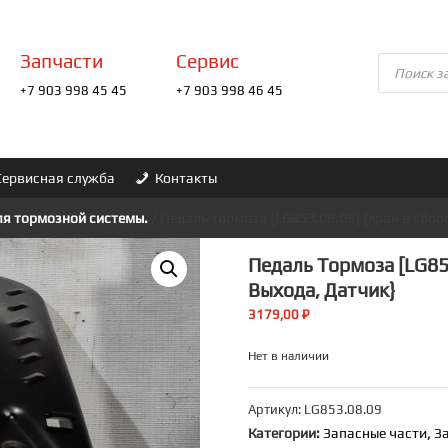
Запчасти
Сервис
Поиск
товаров
+7 903 998 45 45
+7 903 998 46 45
Сервисная служба
Контакты
ля тормозной системы.
/ Педаль тормоза [LG853.08.09] {кран в сбор
Педаль Тормоза [LG853
Выхода, Датчик}
3179,00
₽
Нет в наличии
Артикул:
LG853.08.09
Категории:
Запасные части
,
З