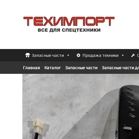
Перейти
к
ТЕХИМПОРТ
содержимому
Всё
для
спецтехники
Запасные части
Продажа техники
Главная
/
Каталог
/
Запасные части
/
Запасные части д