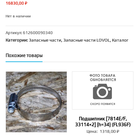
16830,00
₽
Нет в наличии
Артикул:
612600090340
Категории:
Запасные части
,
Запасные части LOVOL
,
Каталог
Похожие товары
Подшипник [7814E/F,
33114×2] {h=34} (FL936F)
Цена:
1318,00
₽