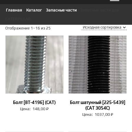
Главная
/
Каталог
/
Запасные части
/ Запасные части для
CATERPILLAR.
Отображение 1–16 из 25
Болт [8T-4196] (CAT)
Болт шатунный [225-5439]
(CAT 3054C)
Цена:
148,00
₽
Цена:
1037,00
₽