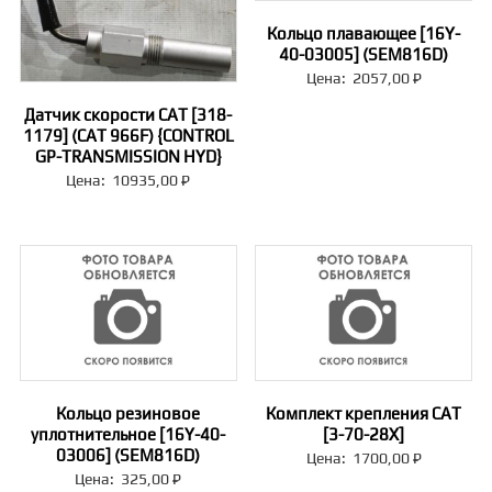
Кольцо плавающее [16Y-
40-03005] (SEM816D)
Цена:
2057,00
₽
Датчик скорости CAT [318-
1179] (CAT 966F) {CONTROL
GP-TRANSMISSION HYD}
Цена:
10935,00
₽
Кольцо резиновое
Комплект крепления CAT
уплотнительное [16Y-40-
[3-70-28X]
03006] (SEM816D)
Цена:
1700,00
₽
Цена:
325,00
₽