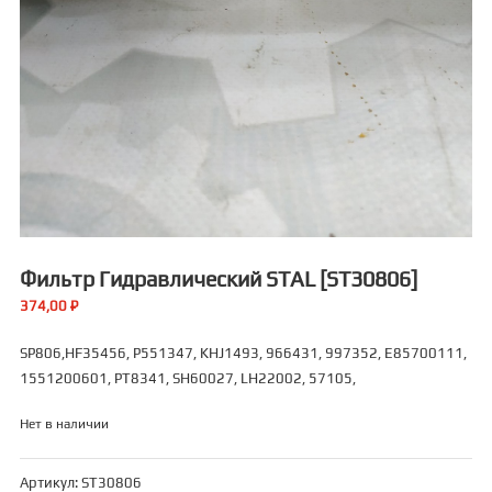
Фильтр Гидравлический STAL [ST30806]
374,00
₽
SP806,HF35456, P551347, KHJ1493, 966431, 997352, E85700111,
1551200601, PT8341, SH60027, LH22002, 57105,
Нет в наличии
Артикул:
ST30806