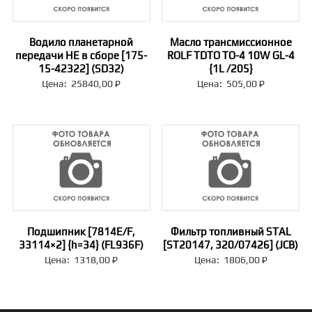
Водило планетарной
Масло трансмиссионное
передачи НЕ в сборе [175-
ROLF TDTO TO-4 10W GL-4
15-42322] (SD32)
{1L /205}
Цена:
25840,00
₽
Цена:
505,00
₽
Подшипник [7814E/F,
Фильтр топливный STAL
33114×2] {h=34} (FL936F)
[ST20147, 320/07426] (JCB)
Цена:
1318,00
₽
Цена:
1806,00
₽