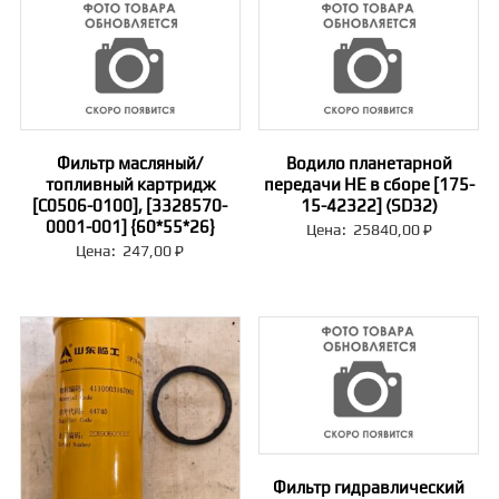
Фильтр масляный/
Водило планетарной
топливный картридж
передачи НЕ в сборе [175-
[C0506-0100], [3328570-
15-42322] (SD32)
0001-001] {60*55*26}
Цена:
25840,00
₽
Цена:
247,00
₽
Фильтр гидравлический