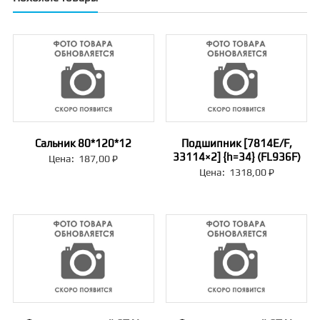
Сальник 80*120*12
Подшипник [7814E/F,
33114×2] {h=34} (FL936F)
Цена:
187,00
₽
Цена:
1318,00
₽