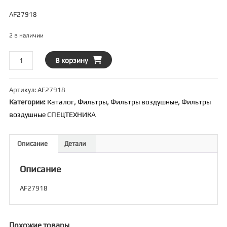
AF27918
2 в наличии
Количество
В корзину
товара
Фильтр
Артикул:
AF27918
воздушный
Категории:
Каталог
,
Фильтры
,
Фильтры воздушные
,
Фильтры
BALDWIN
воздушные СПЕЦТЕХНИКА
[RS5391]
Описание
Детали
Описание
AF27918
Похожие товары