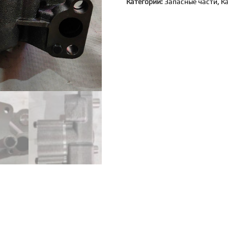
Категории:
Запасные части
,
К