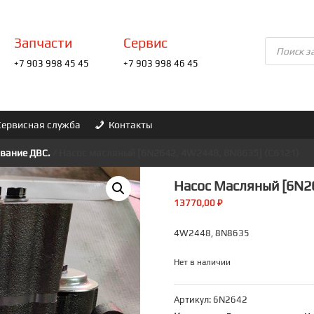
Запчасти
Сервис
Поиск
товаров
+7 903 998 45 45
+7 903 998 46 45
Сервисная служба
Контакты
вание ДВС.
/ Насос масляный [6N2642, 4W2448, 8N8635] (C6121)
Насос Масляный [6N26
13770,00
₽
4W2448, 8N8635
Нет в наличии
Артикул:
6N2642