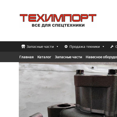
Перейти
к
ТЕХИМПОРТ
содержимому
Всё
для
спецтехники
Запасные части
Продажа техники
Главная
/
Каталог
/
Запасные части
/
Навесное оборудо