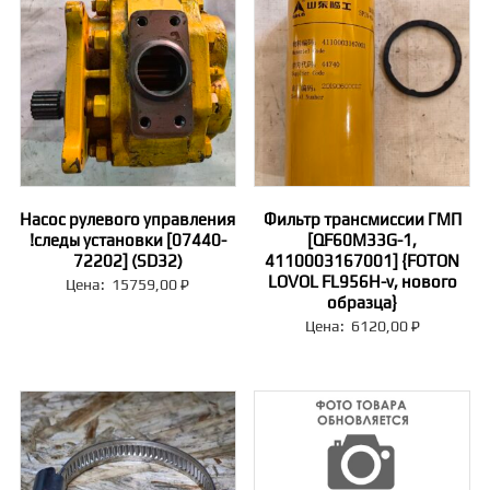
Насос рулевого управления
Фильтр трансмиссии ГМП
!следы установки [07440-
[QF60M33G-1,
72202] (SD32)
4110003167001] {FOTON
LOVOL FL956H-v, нового
Цена:
15759,00
₽
образца}
Цена:
6120,00
₽