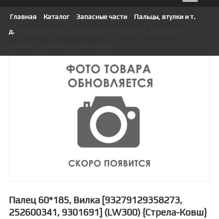
Главная
/
Каталог
/
Запасные части
/
Пальцы, втулки и т.
д.
/ Палец 60*185, вилка [93279129358273, 252600341,
9301691] (LW300) {стрела-ковш}
Палец 60*185, Вилка [93279129358273,
252600341, 9301691] (LW300) {стрела-Ковш}