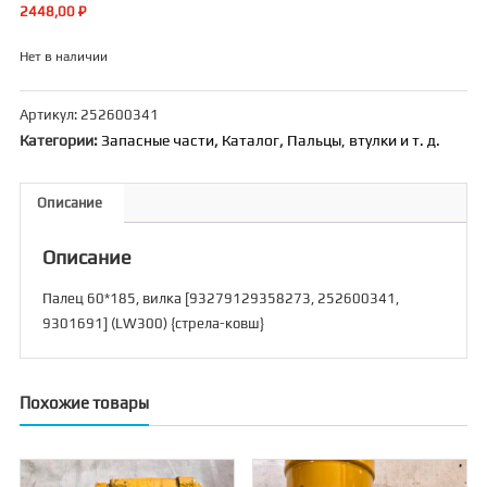
2448,00
₽
Нет в наличии
Артикул:
252600341
Категории:
Запасные части
,
Каталог
,
Пальцы, втулки и т. д.
Описание
Описание
Палец 60*185, вилка [93279129358273, 252600341,
9301691] (LW300) {стрела-ковш}
Похожие товары