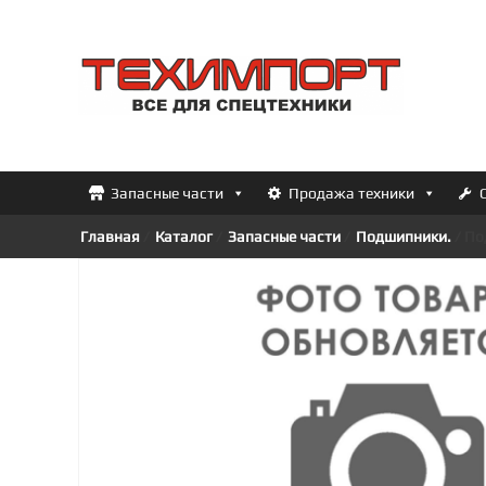
Перейти
к
ТЕХИМПОРТ
содержимому
Всё
для
спецтехники
Запасные части
Продажа техники
Главная
/
Каталог
/
Запасные части
/
Подшипники.
/ По