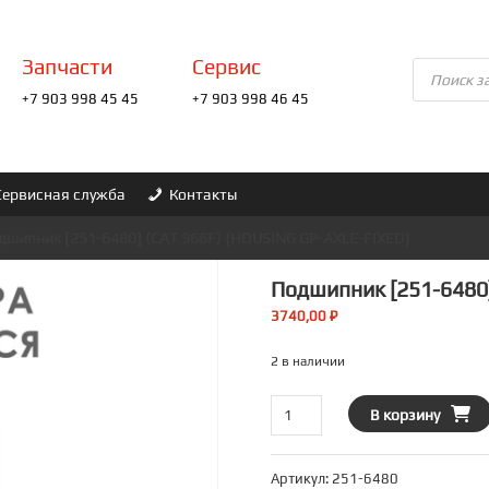
Запчасти
Сервис
Поиск
товаров
+7 903 998 45 45
+7 903 998 46 45
Сервисная служба
Контакты
дшипник [251-6480] (CAT 966F) {HOUSING GP-AXLE-FIXED}
Подшипник [251-6480]
3740,00
₽
2 в наличии
Количество
В корзину
товара
Подшипник
Артикул:
251-6480
[251-