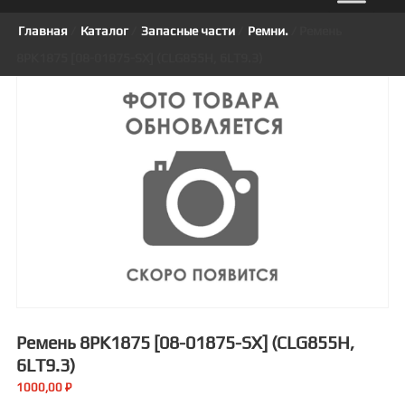
Главная
/
Каталог
/
Запасные части
/
Ремни.
/ Ремень
8PK1875 [08-01875-SX] (CLG855H, 6LT9.3)
Ремень 8PK1875 [08-01875-SX] (CLG855H,
6LT9.3)
1000,00
₽