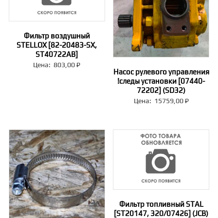
Фильтр воздушный
STELLOX [82-20483-SX,
ST40722AB]
Цена:
803,00
₽
Насос рулевого управления
!следы установки [07440-
72202] (SD32)
Цена:
15759,00
₽
Фильтр топливный STAL
[ST20147, 320/07426] (JCB)