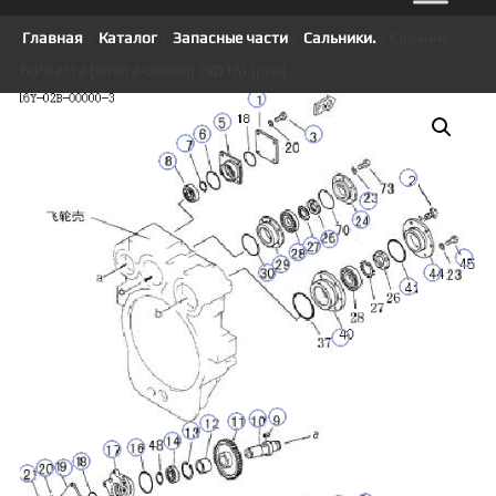
Главная
/
Каталог
/
Запасные части
/
Сальники.
/ Сальник
60*82*12 [07012-00060] (SD16) {р/м}