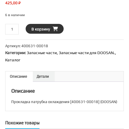
425,00
₽
6 в наличии
Количество
В корзину
товара
Прокладка
Артикул:
400631-00018
патрубка
Категории:
Запасные части
,
Запасные части для DOOSAN.
,
охлаждения
Каталог
[400631-
00018]
(DOOSAN)
Описание
Детали
Описание
Прокладка патрубка охлаждения [400631-00018] (DOOSAN)
Похожие товары