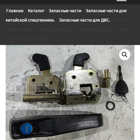
Главная
/
Каталог
/
Запасные части
/
Запасные части для
китайской спецтехники.
/
Запасные части для ДВС.
/ Ручка
двери кабины с замком [NBS502, 4190000604] (LG933, LG936,
LG952, LG953, LG956)