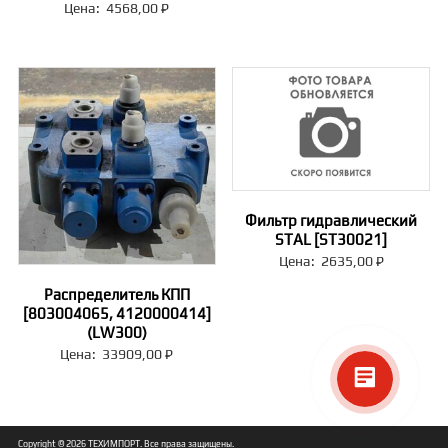
Цена:
4568,00
₽
Фильтр гидравлический
STAL [ST30021]
Цена:
2635,00
₽
Распределитель КПП
[803004065, 4120000414]
(LW300)
Цена:
33909,00
₽
Copyright © 2026
ТЕХИМПОРТ
. Все права защищены.