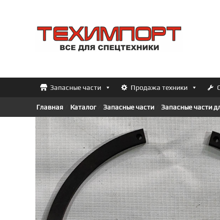
Перейти
к
ТЕХИМПОРТ
содержимому
Всё
для
спецтехники
Запасные части
Продажа техники
Главная
/
Каталог
/
Запасные части
/
Запасные части 