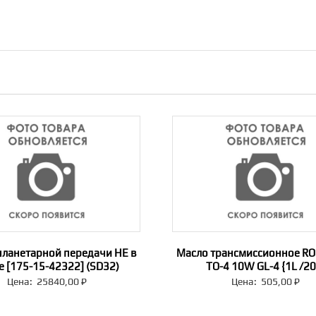
планетарной передачи НЕ в
Масло трансмиссионное RO
е [175-15-42322] (SD32)
TO-4 10W GL-4 {1L /20
Цена:
25840,00
₽
Цена:
505,00
₽