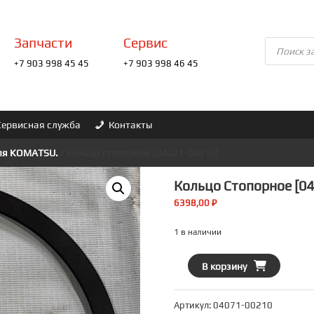
Запчасти
Сервис
Поиск
товаров
+7 903 998 45 45
+7 903 998 46 45
Сервисная служба
Контакты
для KOMATSU.
/ Кольцо стопорное [04071-00210]
Кольцо Стопорное [0
6398,00
₽
1 в наличии
Количество
В корзину
товара
Кольцо
Артикул:
04071-00210
стопорное