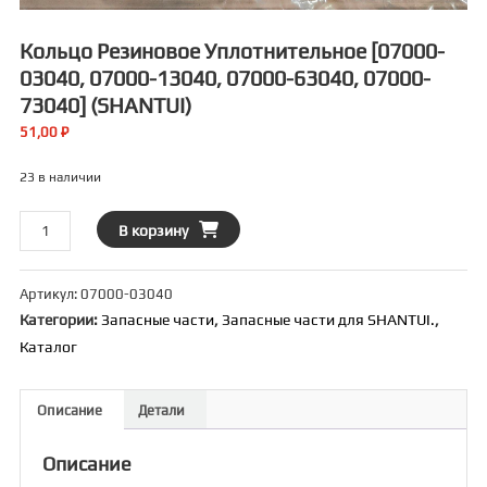
Кольцо Резиновое Уплотнительное [07000-
03040, 07000-13040, 07000-63040, 07000-
73040] (SHANTUI)
51,00
₽
23 в наличии
Количество
В корзину
товара
Кольцо
Артикул:
07000-03040
резиновое
Категории:
Запасные части
,
Запасные части для SHANTUI.
,
уплотнительное
Каталог
[07000-
03040,
07000-
Описание
Детали
13040,
07000-
Описание
63040,