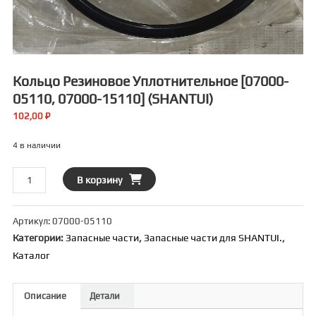
Кольцо Резиновое Уплотнительное [07000-
05110, 07000-15110] (SHANTUI)
102,00
₽
4 в наличии
Количество
В корзину
товара
Кольцо
Артикул:
07000-05110
резиновое
Категории:
Запасные части
,
Запасные части для SHANTUI.
,
уплотнительное
Каталог
[07000-
05110,
07000-
Описание
Детали
15110]