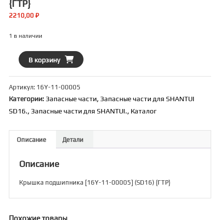
{ГТР}
2210,00
₽
1 в наличии
Количество
В корзину
товара
Крышка
Артикул:
16Y-11-00005
подшипника
Категории:
Запасные части
,
Запасные части для SHANTUI
[16Y-
SD16.
,
Запасные части для SHANTUI.
,
Каталог
11-
00005]
(SD16)
Описание
Детали
{ГТР}
Описание
Крышка подшипника [16Y-11-00005] (SD16) {ГТР}
Похожие товары