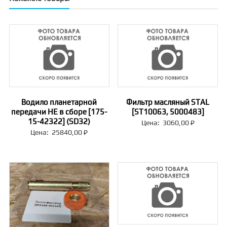
Водило планетарной
Фильтр масляный STAL
передачи НЕ в сборе [175-
[ST10063, 5000483]
15-42322] (SD32)
Цена:
3060,00
₽
Цена:
25840,00
₽