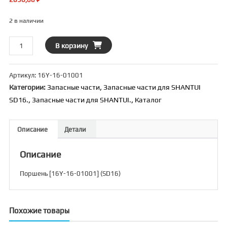
2 в наличии
Количество
В корзину
товара
Поршень
Артикул:
16Y-16-01001
[16Y-
Категории:
Запасные части
,
Запасные части для SHANTUI
16-
SD16.
,
Запасные части для SHANTUI.
,
Каталог
01001]
(SD16)
Описание
Детали
Описание
Поршень [16Y-16-01001] (SD16)
Похожие товары