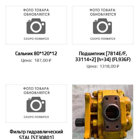
Сальник 80*120*12
Подшипник [7814E/F,
33114×2] {h=34} (FL936F)
Цена:
187,00
₽
Цена:
1318,00
₽
Фильтр гидравлический
STAL [ST30801]