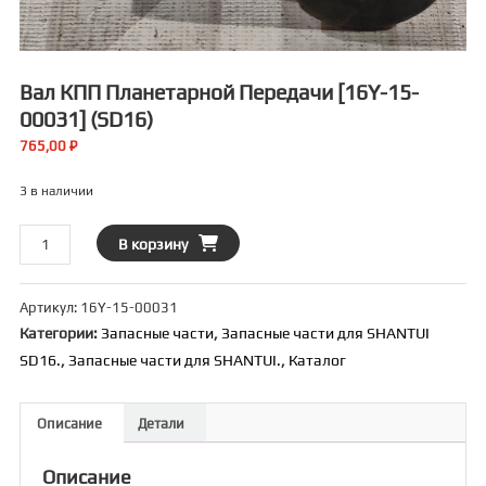
Вал КПП Планетарной Передачи [16Y-15-
00031] (SD16)
765,00
₽
3 в наличии
Количество
В корзину
товара
Вал
Артикул:
16Y-15-00031
КПП
Категории:
Запасные части
,
Запасные части для SHANTUI
планетарной
SD16.
,
Запасные части для SHANTUI.
,
Каталог
передачи
[16Y-
15-
Описание
Детали
00031]
(SD16)
Описание