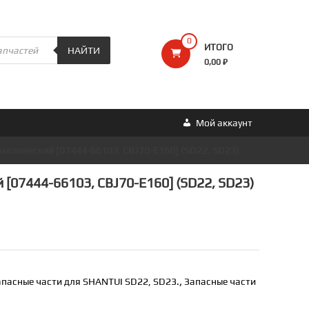
0
ИТОГО
НАЙТИ
0,00 ₽
Мой аккаунт
равлический [07444-66103, CBJ70-E160] (SD22, SD23)
 [07444-66103, CBJ70-E160] (SD22, SD23)
апасные части для SHANTUI SD22, SD23.
,
Запасные части