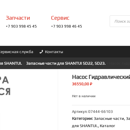
Запчасти
Сервис
Поиск
товаров
+7 903 998 45 45
+7 903 998 46 45
Сервисная служба
Контакты
ля SHANTUI.
/
Запасные части для SHANTUI SD22, SD23.
/ Насос гид
Насос Гидравлический
36550,00
₽
Нет в наличии
Артикул:
07444-66103
Категории:
Запасные части
,
З
для SHANTUI.
,
Каталог