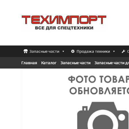
Перейти
к
ТЕХИМПОРТ
содержимому
Всё
для
спецтехники
Запасные части
Продажа техники
Главная
/
Каталог
/
Запасные части
/
Запасные части д