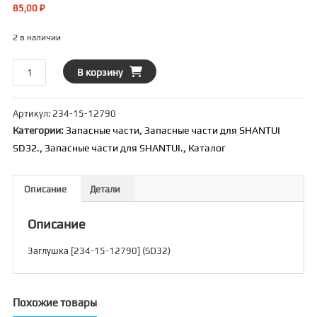
85,00
₽
2 в наличии
Количество
В корзину
товара
Заглушка
Артикул:
234-15-12790
[234-
Категории:
Запасные части
,
Запасные части для SHANTUI
15-
SD32.
,
Запасные части для SHANTUI.
,
Каталог
12790]
(SD32)
Описание
Детали
Описание
Заглушка [234-15-12790] (SD32)
Похожие товары