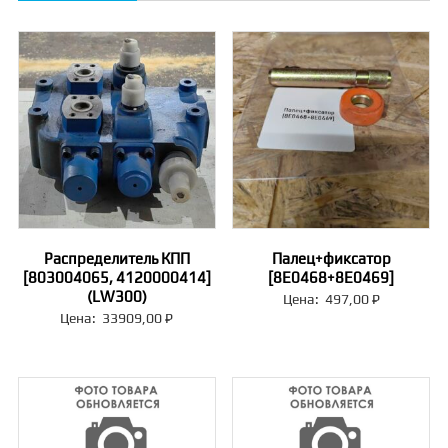
Распределитель КПП
Палец+фиксатор
[803004065, 4120000414]
[8E0468+8E0469]
(LW300)
Цена:
497,00
₽
Цена:
33909,00
₽